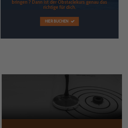
bringen ? Dann ist der Obstaclekurs genau das
richtige für dich.
HIER BUCHEN