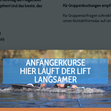
Für Gruppenbuchungen empfeh
 gehen! Und das beste, das
Für Gruppenanfragen schreib
unser Kontaktformular auf u
)
ch)
ANFÄNGERKURSE
HIER LÄUFT DER LIFT
LANGSAMER
5 tägige Kurse 2026
Moin Moin auch in der neuen Saison wird es in den