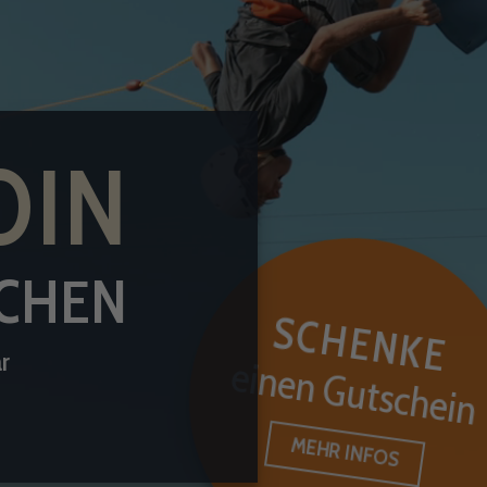
OIN
UCHEN
SCHENKE
r
einen Gutschein
MEHR INFOS