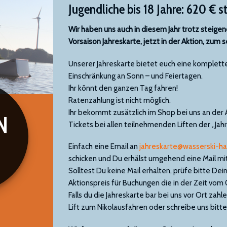
Jugendliche bis 18 Jahre: 620 € s
Wir haben uns auch in diesem Jahr trotz steige
Vorsaison Jahreskarte, jetzt in der Aktion, zum 
Unserer Jahreskarte bietet euch eine komplette
Einschränkung an Sonn – und Feiertagen.
Ihr könnt den ganzen Tag fahren!
Ratenzahlung ist nicht möglich.
Ihr bekommt zusätzlich im Shop bei uns an der
N
Tickets bei allen teilnehmenden Liften der „Jah
Einfach eine Email an
jahreskarte@wasserski-h
schicken und Du erhälst umgehend eine Mail mi
Solltest Du keine Mail erhalten, prüfe bitte D
Aktionspreis für Buchungen die in der Zeit vom
Falls du die Jahreskarte bar bei uns vor Ort za
Lift zum Nikolausfahren oder schreibe uns bitte